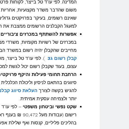
המדינה. לפי עו"ד טל בייצר, לקוחות פרט
משום שהדבר משדר מקצועיות, אחריות ואמ
שאינם רשומים, בעיקר בפרויקטים גדולים 
למעגל הקבלנים הרשומים ממצבת את הע
אפשרות להשתתף במכרזים ציבוריים
–
במכרזים של רשויות מקומיות, משרדי ממש
מחייבים שהקבלן יהיה רשום במשרד הבינו
קבלן רשום ג3
). לפי עו"ד טל בייצר, 
עצום, בעוד שקבלן רשום יכול לגשת למכרז
הרחבת תחומי פעילות והיקף פרויקטי
סיווגים בהתאם לניסיון וליכולת הכלכלית ש
להגיש בקשה לצורך
העלאת סיווג קבלנ
יותר ולצמיחה עסקית אמיתית.
שקט נפשי וביטחון משפטי
– לפי עו"ד 
בהליכים פליליים, קנסות ואף שלילת אפ