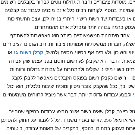
יים, מוסדות ציבוריים וחברות גדולות נוטים לבחור בקבלנים רשומים
ינות. בנוסף, לקוחות רבים כלל אינם מוכנים לעבוד עם קבלנים
או בעבודות שדורשות רישוי והיתרי בנייה. לכן, עצם ההשתייכות
סק ברמה גבוהה יותר ומבדלת אותו מהמתחרים.
 אחד היתרונות המשמעותיים ביותר הוא האפשרות להשתתף
לה, חברות ממשלתיות ועמותות ציבוריות. רוב הגופים הציבוריים
י והשיכון, ולעיתים אף בסיווג מסוים (למשל,
קבלן רשום ג1
או
משמעות הדבר היא שקבלן לא רשום חוסם בפני עצמו שוק עבודה
ים בשווי מיליוני שקלים ולהתחרות על עבודות גדולות ורווחיות.
ם
– רישום כקבלן רשום בפנקס הקבלנים מאפשר לקבלן לקבל
לו. כך, ככל שהקבלן צובר ניסיון ומוכיח יציבות כלכלית, הוא יכול
י
ולבצע עבודות גדולות יותר, דבר אשר מוביל לרווחים משמעותיים
טל בייצר, קבלן שאינו רשום אשר מבצע עבודות בהיקף שמחייב
רישום (עבודות מעל 90,472 ₪ בענף ראשי או מעל 47,256 ₪ בענף משנה) , עלול לעבור על החוק ולהסתכן
שרות לעסוק בתחום. בנוסף, במקרים של תאונות עבודה, ביטוחים