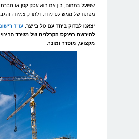
להיו
שפועל בתחום, בין אם הוא עסק קטן או חברת בנ
קבלן
מפתח של ממש לפתיחת דלתות, צמיחה והגבר
רשום
יצאנו לבדוק ביחד עם טל בייצר,
עו"ד רישום
–
להירשם בפנקס הקבלנים של משרד הבינוי וה
הדרך
מקצועי, מוסדר ומוכר.
להכר
אמינ
והצל
בענף
הבניי