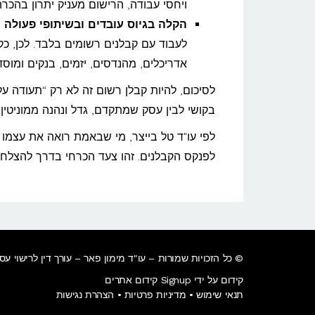
ויחסי עבודה, הרישום מעניק יתרון בהכר
הקלה בגיוס עובדים ובשיתופי פעולה
–
לעבוד עם קבלנים רשומים בלבד. לכן, כק
אדריכלים, מהנדסים, יזמים, בנקים ומוסדו
לסיכום, להיות קבלן רשום זה לא רק “תעודה ע
בקושי לבין עסק שמתקדם, גדל ונהנה ממוניטין ח
לפי עו"ד טל בייצר, מי שבאמת רואה את עצמו 
לפנקס הקבלנים. זהו צעד הכרחי בדרך להצלח
© כל הזכויות שמורות – עו"ד מימון פאר –
עורך דין לרישוי ע
קידום על ידי Signup קידום אתרים
תנאי שימוש
•
מדיניות פרטיות
•
הצהרת נגישות