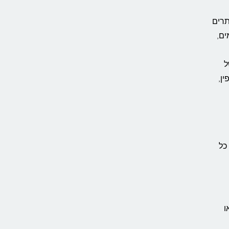
תרים
ים,
ל
ן,
כל
ו