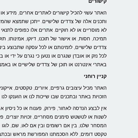
קישורים
האתר עשוי להכיל קישורים לאתרים אחרים, מידע או ת
ותכנים אלה של צדדים שלישיים. ייתכן שתמצא שהמ
לא מוסריים או לא חוקיים. אתרים אלו כפופים לתנאי
תמיכה, חסות, או אישור של תוכנו, דיוקו, אמינותו, תו
צדדים שלישיים, לזמינותם או לכל עסקה שתבוצע בינך 
לכל נזק או אובדן שנגרם או נטען כי נגרם על ידי או
באתרי אינטרנט או תוכן של צדדים שלישיים או באמצ
קניין רוחני
האתר מכיל עיצובים גרפיים, איורים, טקסטים, אייקונים, 
הזכויות באתר ובתכנים שבו שייכות לנו או הוענקו לנו 
אין לבצע הנדסה לאחור, פירוק, פענוח או כל ניסיון 
לשנות או לטשטש סימנים מסחריים, זכויות יוצרים, פטנ
המסחר שלנו, בין אם רשומים ובין אם לאו, שם, לוגו
טקסט דומים, ללא הסכמתנו המפורשת מראש ובכתב