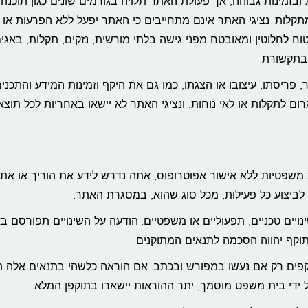
בזמינות גבוהה, אך פעולת האתר תלויה בגורמים שונים כגון תוכנה,
לות. נציגי האתר אינם מתחייבים כי האתר יפעל ללא הפרעות או
בטוח לחלוטין ומאובטח מפני גישה בלתי מורשית, נזקים, תקלות, באגים
ובתקשורת.
יסתו, עיצובו או הצגתו, כמו גם את היקף וזמינות המידע והתכנים
רום לתקלות או לאי נוחות, ונציגי האתר לא יישאו באחריות לכל תוצ
אי לבצע פעולות משפטיות ללא אישור אפוטרופוס, אתה נדרש לידע את הוריך או את
ביצוע כל פעילות, מכל סוג שהוא, במסגרת האתר.
יים טכניים, תפעוליים או משפטיים. הודעה על השינויים תפורסם ב
וקף יהווה הסכמה לתנאים המתוקנים.
 תקפים רק אם נעשו במפורש ובכתב. אם הוראה כלשהי בתנאים אלה ת
 ידי בית משפט מוסמך, יתר ההוראות יישארו בתוקפן המלא.