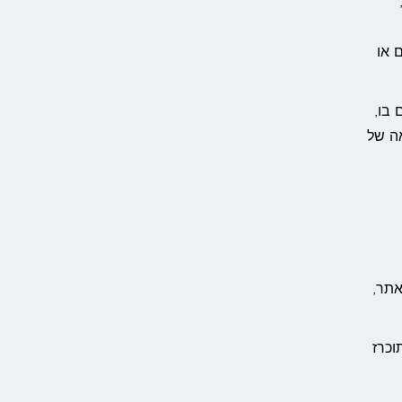
 או
 בו,
אה של
אתר,
וכרז