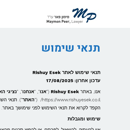
לתוכן
תנאי שימוש
תנאי שימוש לאתר Rishuy Esek
עדכון אחרון: 17/08/2025
אנו, באתר
Rishuy Esek
("
אנו
", "
אנחנו
", "
נציגי הא
https://www.rishuyesek.co.il/ ("
האתר
"). תנאי הש
הקפד לקרוא את תנאי השימוש לפני שימושך באתר.
שימוש ומגבלות
אין להעתיק, להשאיל, לפרסם, או להפיץ תכנים מהאת