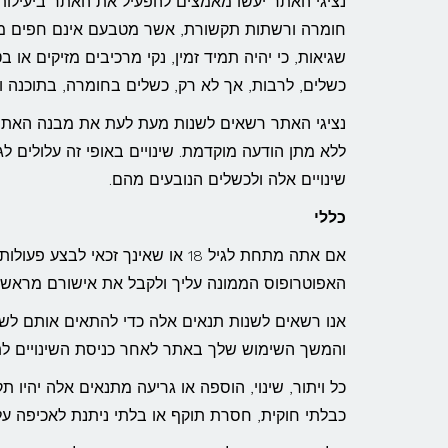
נציגי האתר יעשו מאמצים להפעיל את האתר ביעילות ו
חומרה ורשתות תקשורת, אשר מטבעם אינם חפים מתק
שגיאות, כי יהיה תמיד זמין, נקי מרכיבים מזיקים או 
כשלים, לרבות, אך לא רק, כשלים בחומרה, בתוכנה 
נציגי האתר רשאים לשנות מעת לעת את מבנה האתר, פר
ללא מתן הודעה מוקדמת. שינויים באופי זה עלולים לג
שינויים אלה ולכשלים הנובעים מהם.
כללי
אם אתה מתחת לגיל 18 או שאינך זכ
האפוטרופוס הממונה עליך ולקבל את אישורם מראש ל
אנו רשאים לשנות תנאים אלה כדי להתאים אותם לשינו
והמשך השימוש שלך באתר לאחר כניסת השינויים לת
כל ויתור, שינוי, הוספה או גריעה מתנאים אלה יהיו
כבלתי חוקית, חסרת תוקף או בלתי ניתנת לאכיפה על