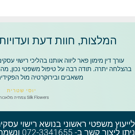
המלצות, חוות דעת ועדויות
עורך דין מימון פאר ליווה אותנו בהליכי רישוי עס
בהצלחה יתרה. תודה רבה על טיפול משפטי נכון, מהי
משאבים ובירוקרטיה מול הפקידים
יוסי שטרית
Silk Flowers צמחיה מלאכותית
לייעוץ משפטי ראשוני בנושא רישוי עסקי
ניתן ליצור קשר ב- 072-3341655 ונשמח לעמוד לרשותך!